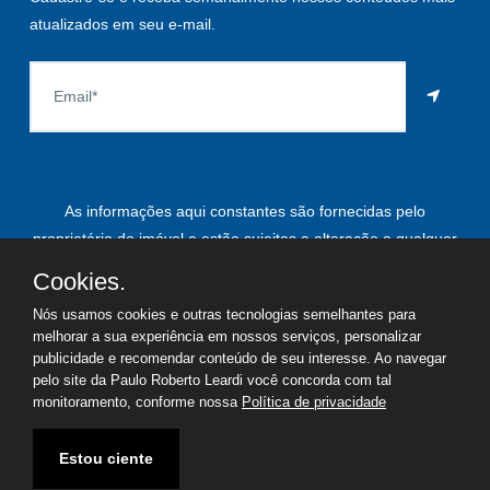
atualizados em seu e-mail.
As informações aqui constantes são fornecidas pelo
proprietário do imóvel e estão sujeitas a alteração a qualquer
momento.
Cookies.
Nós usamos cookies e outras tecnologias semelhantes para
melhorar a sua experiência em nossos serviços, personalizar
publicidade e recomendar conteúdo de seu interesse. Ao navegar
©
2026
Copyright - Paulo Roberto Leardi | Todos os direitos
pelo site da Paulo Roberto Leardi você concorda com tal
reservados
monitoramento, conforme nossa
Política de privacidade
Termos de uso
Política de privacidade
Estou ciente