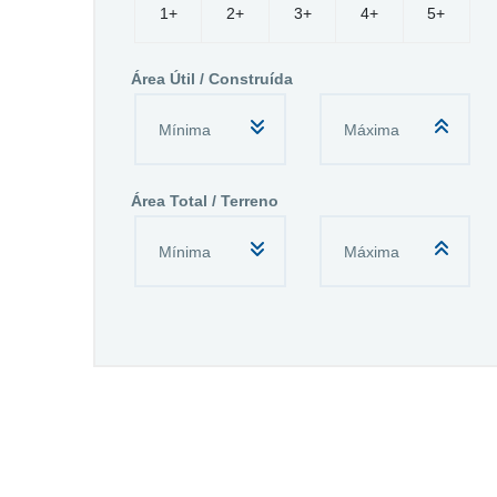
1+
2+
3+
4+
5+
Área Útil / Construída
Área Total / Terreno