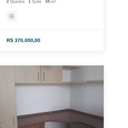
2
Quartos
1
Suíte
55
m²
R$ 370.000,00