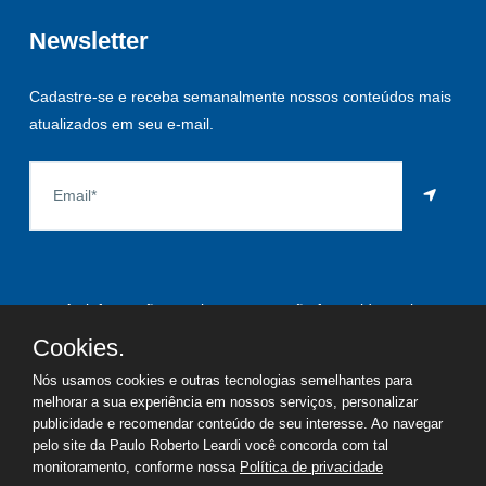
Newsletter
Cadastre-se e receba semanalmente nossos conteúdos mais
atualizados em seu e-mail.
As informações aqui constantes são fornecidas pelo
proprietário do imóvel e estão sujeitas a alteração a qualquer
Cookies.
momento.
Nós usamos cookies e outras tecnologias semelhantes para
melhorar a sua experiência em nossos serviços, personalizar
publicidade e recomendar conteúdo de seu interesse. Ao navegar
pelo site da Paulo Roberto Leardi você concorda com tal
©
2026
Copyright - Paulo Roberto Leardi | Todos os direitos
monitoramento, conforme nossa
Política de privacidade