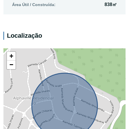
838㎡
Área Útil / Construída:
Localização
+
−