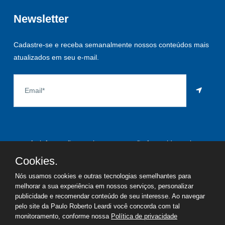
Newsletter
Cadastre-se e receba semanalmente nossos conteúdos mais
atualizados em seu e-mail.
As informações aqui constantes são fornecidas pelo
proprietário do imóvel e estão sujeitas a alteração a qualquer
Cookies.
momento.
Nós usamos cookies e outras tecnologias semelhantes para
melhorar a sua experiência em nossos serviços, personalizar
publicidade e recomendar conteúdo de seu interesse. Ao navegar
pelo site da Paulo Roberto Leardi você concorda com tal
©
2026
Copyright - Paulo Roberto Leardi | Todos os direitos
monitoramento, conforme nossa
Política de privacidade