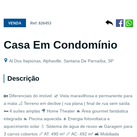
VENDA
Ref: 826453
Casa Em Condomínio
Al Dos Itapiúnas, Alphaville, Santana De Parnaíba, SP
Descrição
🏡 Diferenciais do imóvel: 🌿 Vista maravilhosa e permanente para
a mata 📐 Terreno em declive | rua plana | final de rua sem saída
🛏️ 4 suítes amplas 🎥 Home Theater 🔥 Área gourmet fantástica
integrada 🏊 Piscina aquecida ☀️ Energia fotovoltaica e
aquecimento solar 💧 Sistema de água de reuso 🚗 Garagem para
3 carros cobertos 📏 AT: 490 m² 📏 AC: 492 m² 🛋️ Mobiliada