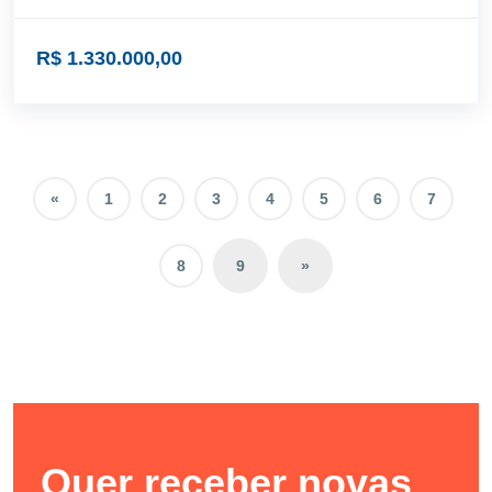
R$ 1.330.000,00
«
1
2
3
4
5
6
7
8
9
»
Quer receber novas