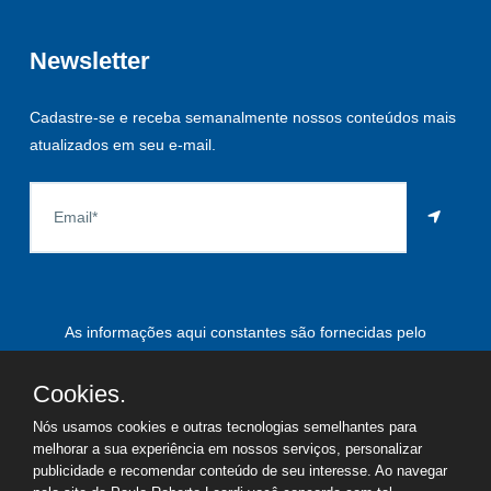
Newsletter
Cadastre-se e receba semanalmente nossos conteúdos mais
atualizados em seu e-mail.
As informações aqui constantes são fornecidas pelo
proprietário do imóvel e estão sujeitas a alteração a qualquer
momento.
Cookies.
Nós usamos cookies e outras tecnologias semelhantes para
melhorar a sua experiência em nossos serviços, personalizar
publicidade e recomendar conteúdo de seu interesse. Ao navegar
©
2026
Copyright - Paulo Roberto Leardi | Todos os direitos