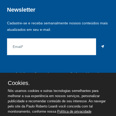
Newsletter
Cadastre-se e receba semanalmente nossos conteúdos mais
atualizados em seu e-mail.
As informações aqui constantes são fornecidas pelo
proprietário do imóvel e estão sujeitas a alteração a qualquer
Cookies.
momento.
Nós usamos cookies e outras tecnologias semelhantes para
melhorar a sua experiência em nossos serviços, personalizar
publicidade e recomendar conteúdo de seu interesse. Ao navegar
pelo site da Paulo Roberto Leardi você concorda com tal
©
2026
Copyright - Paulo Roberto Leardi | Todos os direitos
monitoramento, conforme nossa
Política de privacidade