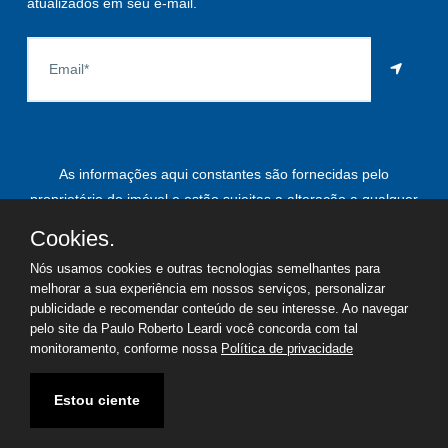
atualizados em seu e-mail.
As informações aqui constantes são fornecidas pelo
proprietário do imóvel e estão sujeitas a alteração a qualquer
momento.
Cookies.
Nós usamos cookies e outras tecnologias semelhantes para
melhorar a sua experiência em nossos serviços, personalizar
publicidade e recomendar conteúdo de seu interesse. Ao navegar
©
2026
Copyright - Paulo Roberto Leardi | Todos os direitos
pelo site da Paulo Roberto Leardi você concorda com tal
reservados
monitoramento, conforme nossa
Política de privacidade
Termos de uso
Política de privacidade
Estou ciente