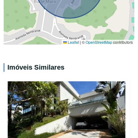
Leaflet
|
©
OpenStreetMap
contributors
Imóveis Similares