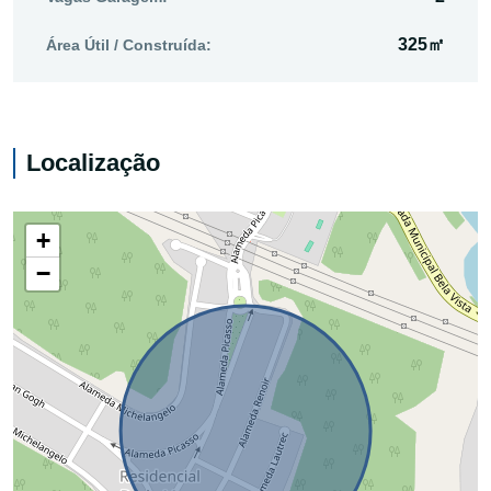
325㎡
Área Útil / Construída:
Localização
+
−