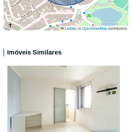
Leaflet
|
©
OpenStreetMap
contributors
Imóveis Similares