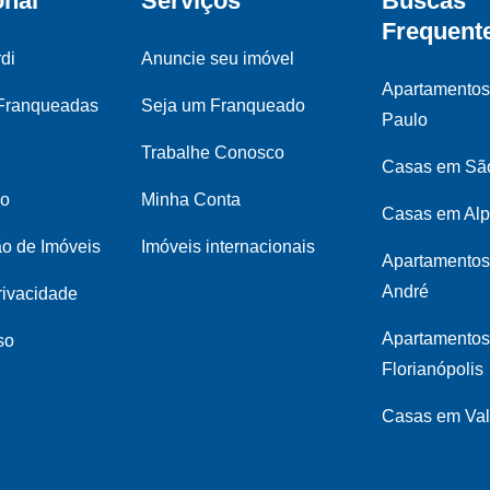
onal
Serviços
Buscas
Frequent
di
Anuncie seu imóvel
Apartamento
 Franqueadas
Seja um Franqueado
Paulo
Trabalhe Conosco
Casas em Sã
co
Minha Conta
Casas em Alp
ão de Imóveis
Imóveis internacionais
Apartamentos
André
privacidade
Apartamento
so
Florianópolis
Casas em Val