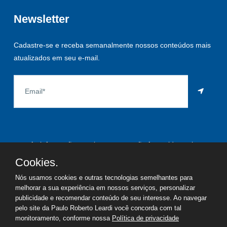
Newsletter
Cadastre-se e receba semanalmente nossos conteúdos mais
atualizados em seu e-mail.
As informações aqui constantes são fornecidas pelo
proprietário do imóvel e estão sujeitas a alteração a qualquer
Cookies.
momento.
Nós usamos cookies e outras tecnologias semelhantes para
melhorar a sua experiência em nossos serviços, personalizar
publicidade e recomendar conteúdo de seu interesse. Ao navegar
pelo site da Paulo Roberto Leardi você concorda com tal
©
2026
Copyright - Paulo Roberto Leardi | Todos os direitos
monitoramento, conforme nossa
Política de privacidade