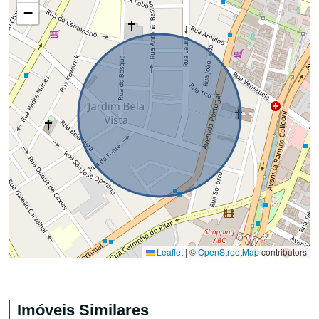
−
Leaflet
|
©
OpenStreetMap
contributors
Imóveis Similares