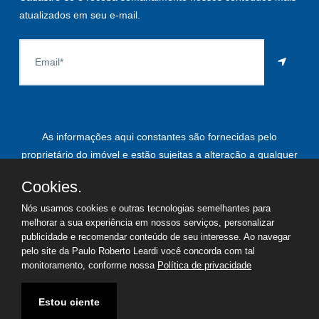
atualizados em seu e-mail.
As informações aqui constantes são fornecidas pelo
proprietário do imóvel e estão sujeitas a alteração a qualquer
momento.
Cookies.
Nós usamos cookies e outras tecnologias semelhantes para
melhorar a sua experiência em nossos serviços, personalizar
©
2026
Copyright - Paulo Roberto Leardi | Todos os direitos
publicidade e recomendar conteúdo de seu interesse. Ao navegar
pelo site da Paulo Roberto Leardi você concorda com tal
reservados
monitoramento, conforme nossa
Política de privacidade
Termos de uso
Política de privacidade
Estou ciente