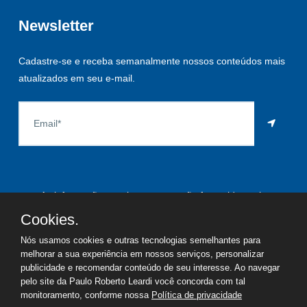
Newsletter
Cadastre-se e receba semanalmente nossos conteúdos mais
atualizados em seu e-mail.
As informações aqui constantes são fornecidas pelo
proprietário do imóvel e estão sujeitas a alteração a qualquer
Cookies.
momento.
Nós usamos cookies e outras tecnologias semelhantes para
melhorar a sua experiência em nossos serviços, personalizar
publicidade e recomendar conteúdo de seu interesse. Ao navegar
pelo site da Paulo Roberto Leardi você concorda com tal
©
2026
Copyright - Paulo Roberto Leardi | Todos os direitos
monitoramento, conforme nossa
Política de privacidade