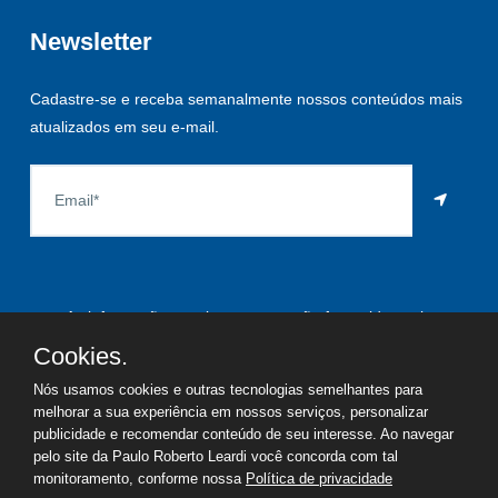
Newsletter
Cadastre-se e receba semanalmente nossos conteúdos mais
atualizados em seu e-mail.
As informações aqui constantes são fornecidas pelo
proprietário do imóvel e estão sujeitas a alteração a qualquer
Cookies.
momento.
Nós usamos cookies e outras tecnologias semelhantes para
melhorar a sua experiência em nossos serviços, personalizar
publicidade e recomendar conteúdo de seu interesse. Ao navegar
pelo site da Paulo Roberto Leardi você concorda com tal
©
2026
Copyright - Paulo Roberto Leardi | Todos os direitos
monitoramento, conforme nossa
Política de privacidade