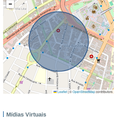
−
Leaflet
|
©
OpenStreetMap
contributors
Mídias Virtuais