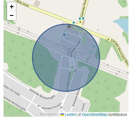
+
−
Leaflet
|
©
OpenStreetMap
contributors