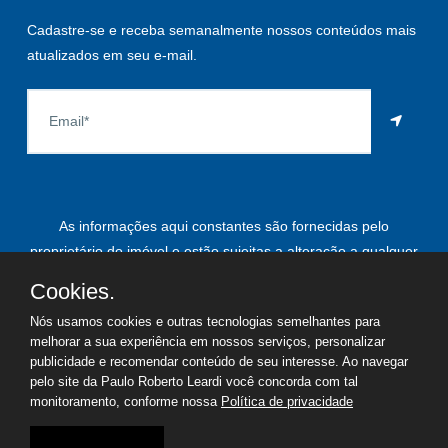
Cadastre-se e receba semanalmente nossos conteúdos mais
atualizados em seu e-mail.
As informações aqui constantes são fornecidas pelo
proprietário do imóvel e estão sujeitas a alteração a qualquer
momento.
Cookies.
Nós usamos cookies e outras tecnologias semelhantes para
melhorar a sua experiência em nossos serviços, personalizar
publicidade e recomendar conteúdo de seu interesse. Ao navegar
©
2026
Copyright - Paulo Roberto Leardi | Todos os direitos
pelo site da Paulo Roberto Leardi você concorda com tal
reservados
monitoramento, conforme nossa
Política de privacidade
Termos de uso
Política de privacidade