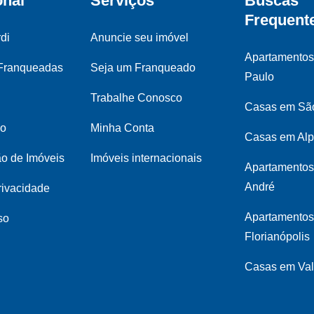
onal
Serviços
Buscas
Frequent
di
Anuncie seu imóvel
Apartamento
 Franqueadas
Seja um Franqueado
Paulo
Trabalhe Conosco
Casas em Sã
co
Minha Conta
Casas em Alp
ão de Imóveis
Imóveis internacionais
Apartamentos
André
privacidade
Apartamento
so
Florianópolis
Casas em Val