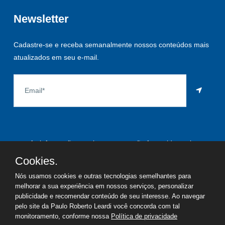
Newsletter
Cadastre-se e receba semanalmente nossos conteúdos mais
atualizados em seu e-mail.
As informações aqui constantes são fornecidas pelo
proprietário do imóvel e estão sujeitas a alteração a qualquer
Cookies.
momento.
Nós usamos cookies e outras tecnologias semelhantes para
melhorar a sua experiência em nossos serviços, personalizar
publicidade e recomendar conteúdo de seu interesse. Ao navegar
pelo site da Paulo Roberto Leardi você concorda com tal
©
2026
Copyright - Paulo Roberto Leardi | Todos os direitos
monitoramento, conforme nossa
Política de privacidade