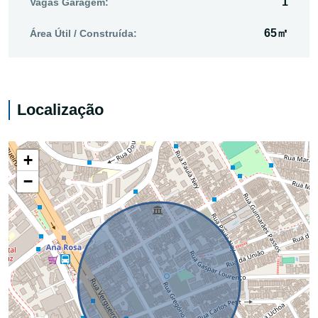
1
Vagas Garagem:
65㎡
Área Útil / Construída:
Localização
+
−