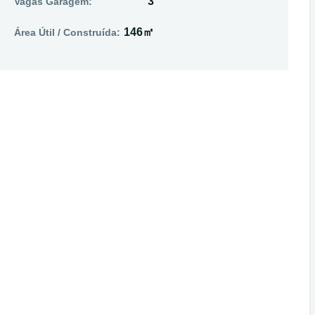
3
Vagas Garagem:
146㎡
Área Útil / Construída: