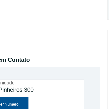
em Contato
nidade
Pinheiros 300
er Numero