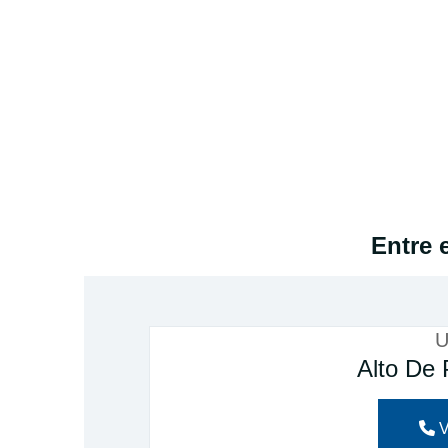
Entre 
U
Alto De 
V