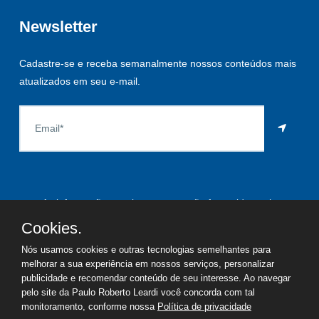
Newsletter
Cadastre-se e receba semanalmente nossos conteúdos mais
atualizados em seu e-mail.
As informações aqui constantes são fornecidas pelo
proprietário do imóvel e estão sujeitas a alteração a qualquer
Cookies.
momento.
Nós usamos cookies e outras tecnologias semelhantes para
melhorar a sua experiência em nossos serviços, personalizar
publicidade e recomendar conteúdo de seu interesse. Ao navegar
pelo site da Paulo Roberto Leardi você concorda com tal
©
2026
Copyright - Paulo Roberto Leardi | Todos os direitos
monitoramento, conforme nossa
Política de privacidade