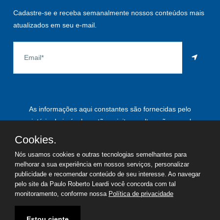
Cadastre-se e receba semanalmente nossos conteúdos mais
atualizados em seu e-mail.
As informações aqui constantes são fornecidas pelo
proprietário do imóvel e estão sujeitas a alteração a qualquer
momento.
Cookies.
Nós usamos cookies e outras tecnologias semelhantes para
melhorar a sua experiência em nossos serviços, personalizar
publicidade e recomendar conteúdo de seu interesse. Ao navegar
©
2026
Copyright - Paulo Roberto Leardi | Todos os direitos
pelo site da Paulo Roberto Leardi você concorda com tal
reservados
monitoramento, conforme nossa
Política de privacidade
Termos de uso
Política de privacidade
Estou ciente