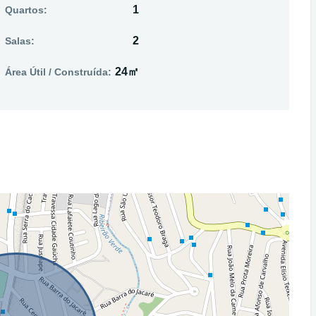
1
Quartos:
2
Salas:
24㎡
Área Útil / Construída: