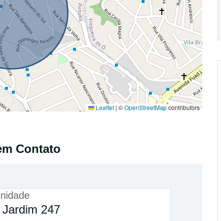
Leaflet
|
©
OpenStreetMap
contributors
em Contato
nidade
 Jardim 247