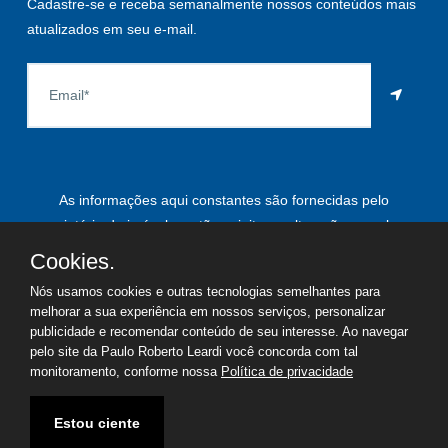
Cadastre-se e receba semanalmente nossos conteúdos mais
atualizados em seu e-mail.
As informações aqui constantes são fornecidas pelo
proprietário do imóvel e estão sujeitas a alteração a qualquer
momento.
Cookies.
Nós usamos cookies e outras tecnologias semelhantes para
melhorar a sua experiência em nossos serviços, personalizar
publicidade e recomendar conteúdo de seu interesse. Ao navegar
©
2026
Copyright - Paulo Roberto Leardi | Todos os direitos
pelo site da Paulo Roberto Leardi você concorda com tal
reservados
monitoramento, conforme nossa
Política de privacidade
Termos de uso
Política de privacidade
Estou ciente