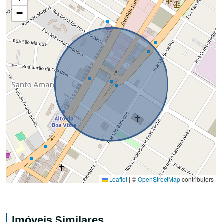
−
Leaflet
|
©
OpenStreetMap
contributors
Imóveis Similares