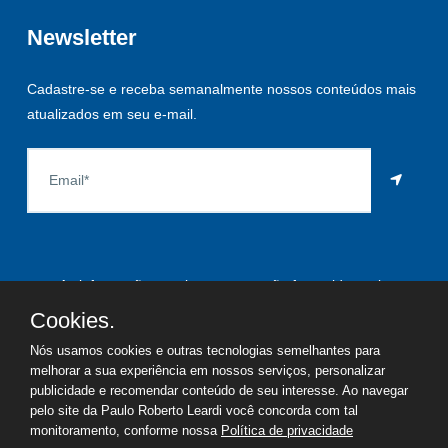
Newsletter
Cadastre-se e receba semanalmente nossos conteúdos mais
atualizados em seu e-mail.
As informações aqui constantes são fornecidas pelo
proprietário do imóvel e estão sujeitas a alteração a qualquer
Cookies.
momento.
Nós usamos cookies e outras tecnologias semelhantes para
melhorar a sua experiência em nossos serviços, personalizar
publicidade e recomendar conteúdo de seu interesse. Ao navegar
pelo site da Paulo Roberto Leardi você concorda com tal
©
2026
Copyright - Paulo Roberto Leardi | Todos os direitos
monitoramento, conforme nossa
Política de privacidade