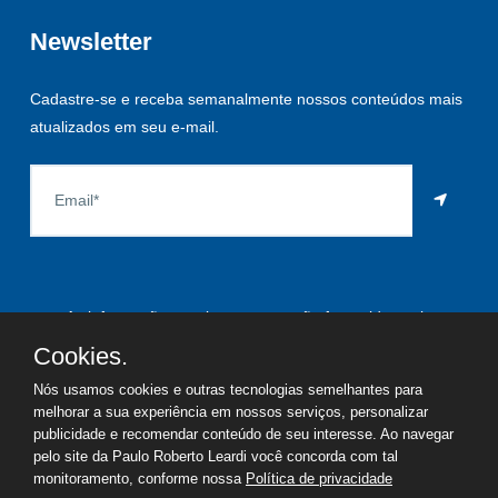
Newsletter
Cadastre-se e receba semanalmente nossos conteúdos mais
atualizados em seu e-mail.
As informações aqui constantes são fornecidas pelo
proprietário do imóvel e estão sujeitas a alteração a qualquer
Cookies.
momento.
Nós usamos cookies e outras tecnologias semelhantes para
melhorar a sua experiência em nossos serviços, personalizar
publicidade e recomendar conteúdo de seu interesse. Ao navegar
pelo site da Paulo Roberto Leardi você concorda com tal
©
2026
Copyright - Paulo Roberto Leardi | Todos os direitos
monitoramento, conforme nossa
Política de privacidade