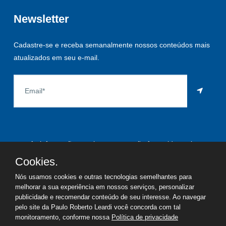
Newsletter
Cadastre-se e receba semanalmente nossos conteúdos mais
atualizados em seu e-mail.
As informações aqui constantes são fornecidas pelo
proprietário do imóvel e estão sujeitas a alteração a qualquer
Cookies.
momento.
Nós usamos cookies e outras tecnologias semelhantes para
melhorar a sua experiência em nossos serviços, personalizar
publicidade e recomendar conteúdo de seu interesse. Ao navegar
pelo site da Paulo Roberto Leardi você concorda com tal
©
2026
Copyright - Paulo Roberto Leardi | Todos os direitos
monitoramento, conforme nossa
Política de privacidade