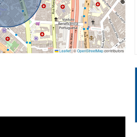
Leaflet
|
©
OpenStreetMap
contributors