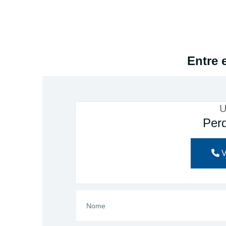
Entre 
U
Perd
V