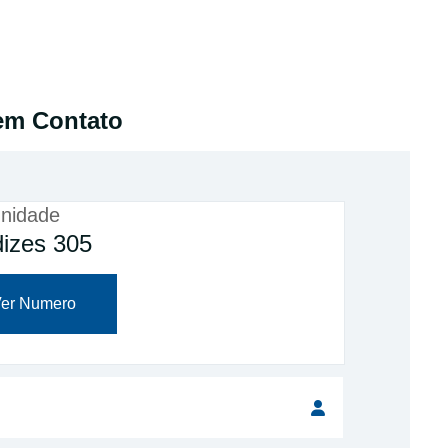
em Contato
nidade
izes 305
er Numero