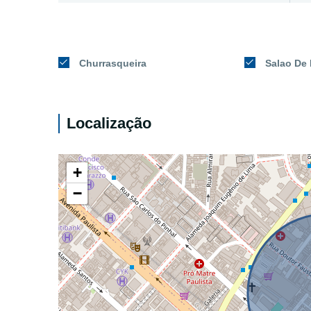
Churrasqueira
Salao De 
Localização
+
−