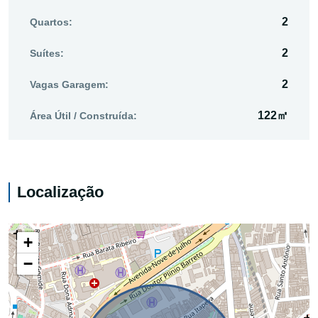
2
Quartos:
2
Suítes:
2
Vagas Garagem:
122㎡
Área Útil / Construída:
Localização
+
−