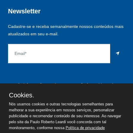
Newsletter
Cadastre-se e receba semanalmente nossos conteúdos mais
atualizados em seu e-mail.
As informações aqui constantes são fornecidas pelo
proprietário do imóvel e estão sujeitas a alteração a qualquer
Cookies.
momento.
Nós usamos cookies e outras tecnologias semelhantes para
melhorar a sua experiência em nossos serviços, personalizar
publicidade e recomendar conteúdo de seu interesse. Ao navegar
pelo site da Paulo Roberto Leardi você concorda com tal
©
2026
Copyright - Paulo Roberto Leardi | Todos os direitos
monitoramento, conforme nossa
Política de privacidade