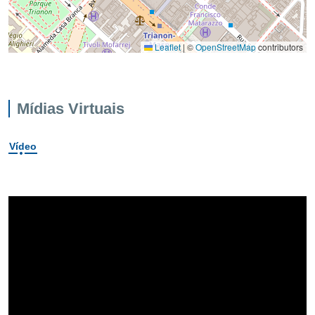
Leaflet
|
©
OpenStreetMap
contributors
Mídias Virtuais
Vídeo