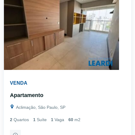
VENDA
Apartamento
Aclimação, São Paulo, SP
2
Quartos
1
Suíte
1
Vaga
60
m2