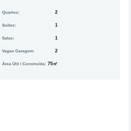
2
Quartos:
1
Suítes:
1
Salas:
2
Vagas Garagem:
75㎡
Área Útil / Construída: