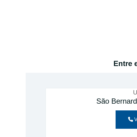
Entre 
U
São Bernar
V