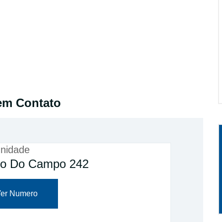
em Contato
nidade
do Do Campo 242
er Numero