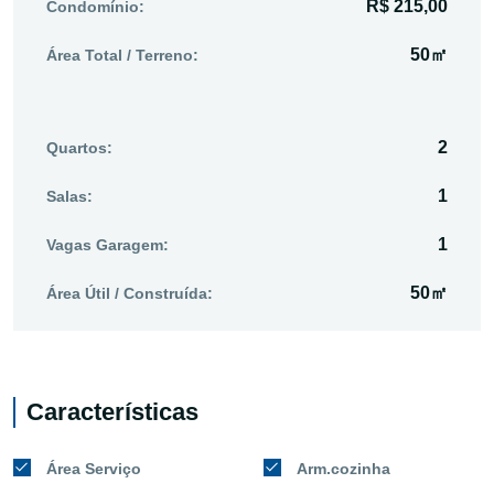
R$ 215,00
Condomínio:
50㎡
Área Total / Terreno:
2
Quartos:
1
Salas:
1
Vagas Garagem:
50㎡
Área Útil / Construída:
Características
Área Serviço
Arm.cozinha