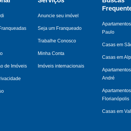
onal
Serviços
Buscas
Frequent
di
Anuncie seu imóvel
Apartamento
 Franqueadas
Seja um Franqueado
Paulo
Trabalhe Conosco
Casas em Sã
co
Minha Conta
Casas em Alp
ão de Imóveis
Imóveis internacionais
Apartamentos
André
privacidade
Apartamento
so
Florianópolis
Casas em Val