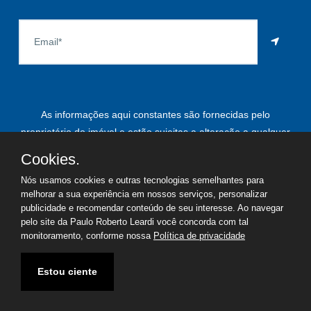
As informações aqui constantes são fornecidas pelo
proprietário do imóvel e estão sujeitas a alteração a qualquer
momento.
Cookies.
Nós usamos cookies e outras tecnologias semelhantes para
melhorar a sua experiência em nossos serviços, personalizar
publicidade e recomendar conteúdo de seu interesse. Ao navegar
©
2026
Copyright - Paulo Roberto Leardi | Todos os direitos
pelo site da Paulo Roberto Leardi você concorda com tal
reservados
monitoramento, conforme nossa
Política de privacidade
Termos de uso
Política de privacidade
Estou ciente