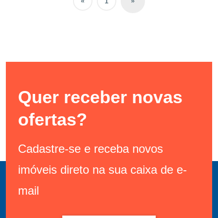
«
1
»
Quer receber novas
ofertas?
Cadastre-se e receba novos
imóveis direto na sua caixa de e-
mail