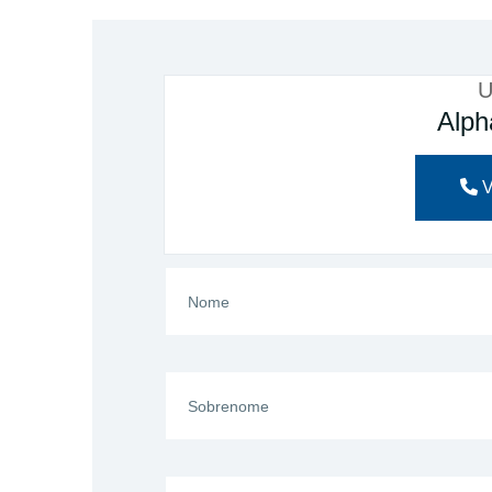
U
Alph
V