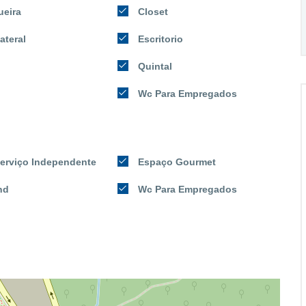
ueira
Closet
ateral
Escritorio
Quintal
Wc Para Empregados
Serviço Independente
Espaço Gourmet
nd
Wc Para Empregados