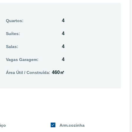
4
Quartos:
4
Suítes:
4
Salas:
4
Vagas Garagem:
460㎡
Área Útil / Construída:
iço
Arm.cozinha