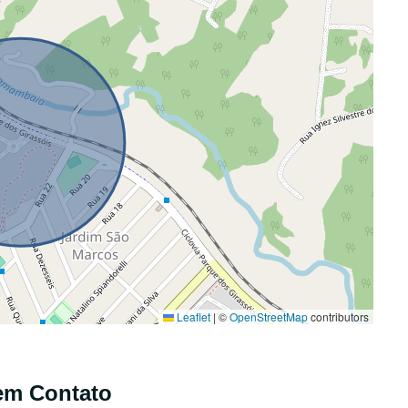
Leaflet
|
©
OpenStreetMap
contributors
em Contato