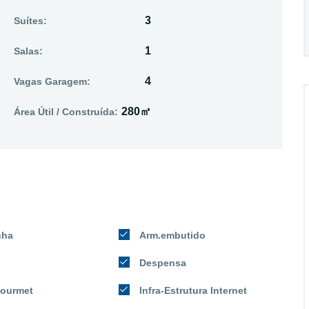
3
Suítes:
1
Salas:
4
Vagas Garagem:
280㎡
Área Útil / Construída:
nha
Arm.embutido
Despensa
ourmet
Infra-Estrutura Internet