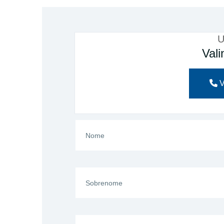
U
Val
V