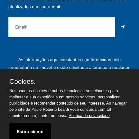
atualizados em seu e-mail.
As informações aqui constantes são fornecidas pelo
proprietário do imóvel e estão sujeitas a alteração a qualquer
momento.
Cookies.
Nós usamos cookies e outras tecnologias semelhantes para
melhorar a sua experiência em nossos serviços, personalizar
©
2026
Copyright - Paulo Roberto Leardi | Todos os direitos
publicidade e recomendar conteúdo de seu interesse. Ao navegar
pelo site da Paulo Roberto Leardi você concorda com tal
reservados
monitoramento, conforme nossa
Política de privacidade
Termos de uso
Política de privacidade
Estou ciente