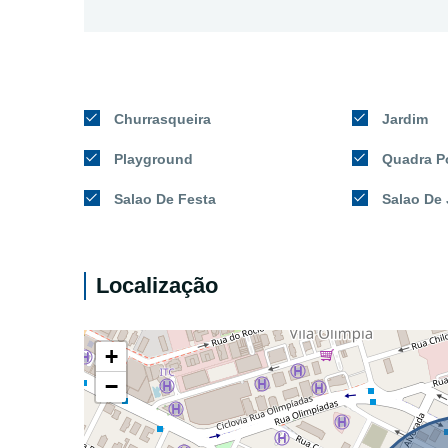
Churrasqueira
Jardim
Playground
Quadra Po
Salao De Festa
Salao De
Localização
+
−