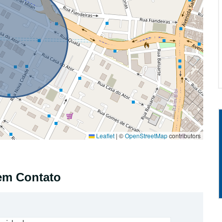
Leaflet
|
©
OpenStreetMap
contributors
em Contato