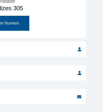
nidade
izes 305
er Numero