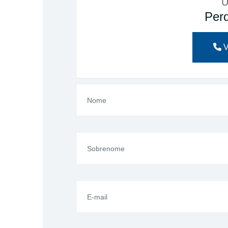
U
Perd
V