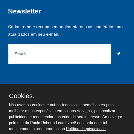
Newsletter
Cadastre-se e receba semanalmente nossos conteúdos mais
atualizados em seu e-mail.
As informações aqui constantes são fornecidas pelo
proprietário do imóvel e estão sujeitas a alteração a qualquer
Cookies.
momento.
Nós usamos cookies e outras tecnologias semelhantes para
melhorar a sua experiência em nossos serviços, personalizar
publicidade e recomendar conteúdo de seu interesse. Ao navegar
pelo site da Paulo Roberto Leardi você concorda com tal
©
2026
Copyright - Paulo Roberto Leardi | Todos os direitos
monitoramento, conforme nossa
Política de privacidade