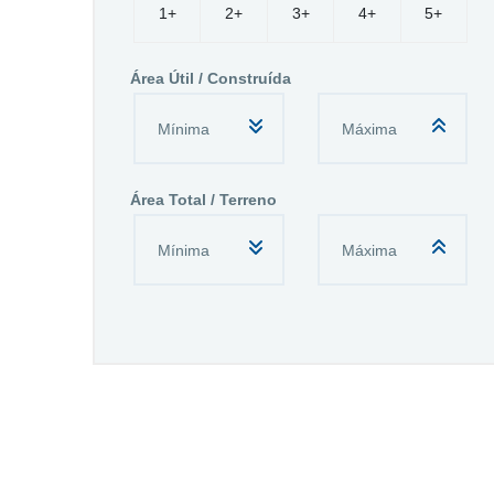
1+
2+
3+
4+
5+
Área Útil / Construída
Área Total / Terreno