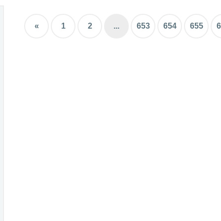
«
1
2
...
653
654
655
6