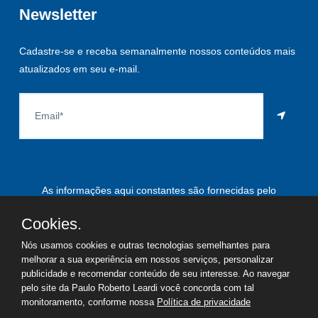
Newsletter
Cadastre-se e receba semanalmente nossos conteúdos mais
atualizados em seu e-mail.
As informações aqui constantes são fornecidas pelo
proprietário do imóvel e estão sujeitas a alteração a qualquer
Cookies.
momento.
Nós usamos cookies e outras tecnologias semelhantes para
melhorar a sua experiência em nossos serviços, personalizar
publicidade e recomendar conteúdo de seu interesse. Ao navegar
pelo site da Paulo Roberto Leardi você concorda com tal
©
2026
Copyright - Paulo Roberto Leardi | Todos os direitos
monitoramento, conforme nossa
Política de privacidade
reservados