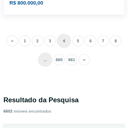
R$ 800.000,00
«
1
2
3
4
5
6
7
8
...
660
661
»
Resultado da Pesquisa
6602
imóveis encontrados