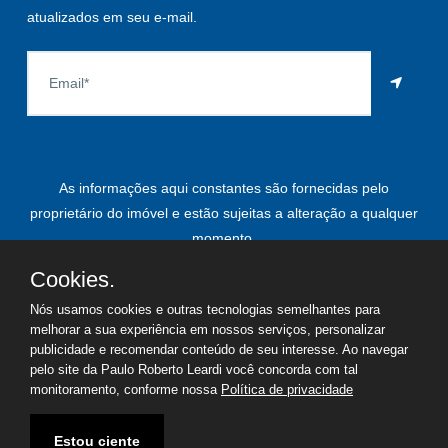
atualizados em seu e-mail.
As informações aqui constantes são fornecidas pelo
proprietário do imóvel e estão sujeitas a alteração a qualquer
momento.
Cookies.
Nós usamos cookies e outras tecnologias semelhantes para
©
2026
Copyright - Paulo Roberto Leardi | Todos os direitos
melhorar a sua experiência em nossos serviços, personalizar
publicidade e recomendar conteúdo de seu interesse. Ao navegar
reservados
pelo site da Paulo Roberto Leardi você concorda com tal
monitoramento, conforme nossa
Política de privacidade
Termos de uso
Política de privacidade
Estou ciente