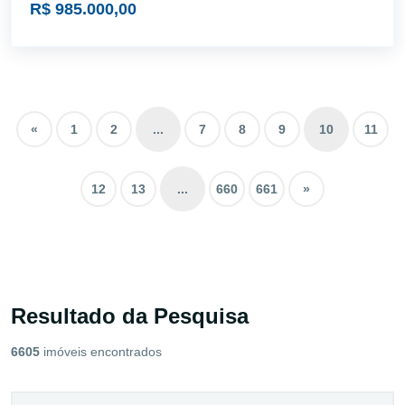
R$ 985.000,00
«
1
2
...
7
8
9
10
11
12
13
...
660
661
»
Resultado da Pesquisa
6605
imóveis encontrados