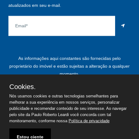
atualizados em seu e-mail.
As informações aqui constantes são fornecidas pelo
proprietário do imóvel e estão sujeitas a alteração a qualquer
momento.
Cookies.
Nós usamos cookies e outras tecnologias semelhantes para
©
2026
Copyright - Paulo Roberto Leardi | Todos os direitos
melhorar a sua experiência em nossos serviços, personalizar
publicidade e recomendar conteúdo de seu interesse. Ao navegar
reservados
pelo site da Paulo Roberto Leardi você concorda com tal
monitoramento, conforme nossa
Política de privacidade
Termos de uso
Política de privacidade
Estou ciente