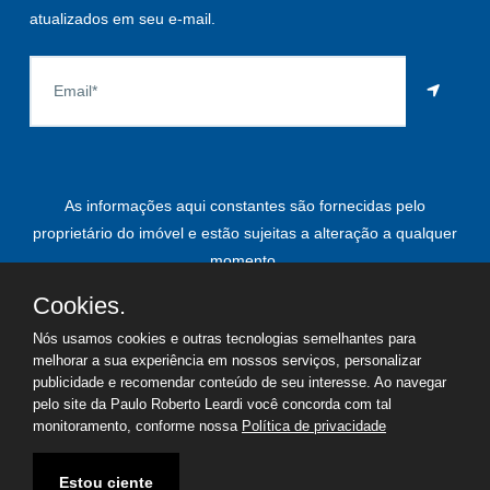
atualizados em seu e-mail.
As informações aqui constantes são fornecidas pelo
proprietário do imóvel e estão sujeitas a alteração a qualquer
momento.
Cookies.
Nós usamos cookies e outras tecnologias semelhantes para
©
2026
Copyright - Paulo Roberto Leardi | Todos os direitos
melhorar a sua experiência em nossos serviços, personalizar
publicidade e recomendar conteúdo de seu interesse. Ao navegar
reservados
pelo site da Paulo Roberto Leardi você concorda com tal
monitoramento, conforme nossa
Política de privacidade
Termos de uso
Política de privacidade
Estou ciente