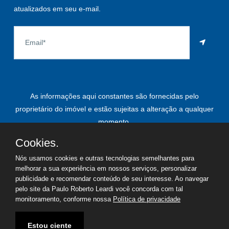
atualizados em seu e-mail.
As informações aqui constantes são fornecidas pelo
proprietário do imóvel e estão sujeitas a alteração a qualquer
momento.
Cookies.
Nós usamos cookies e outras tecnologias semelhantes para
©
2026
Copyright - Paulo Roberto Leardi | Todos os direitos
melhorar a sua experiência em nossos serviços, personalizar
publicidade e recomendar conteúdo de seu interesse. Ao navegar
reservados
pelo site da Paulo Roberto Leardi você concorda com tal
monitoramento, conforme nossa
Política de privacidade
Termos de uso
Política de privacidade
Estou ciente